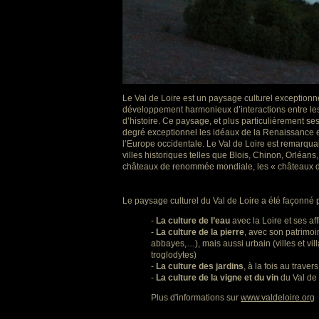
Le Val de Loire est un paysage culturel exceptionn
développement harmonieux d’interactions entre le
d’histoire. Ce paysage, et plus particulièrement s
degré exceptionnel les idéaux de la Renaissance et
l’Europe occidentale. Le Val de Loire est remarquab
villes historiques telles que Blois, Chinon, Orléan
châteaux de renommée mondiale, les « châteaux d
Le paysage culturel du Val de Loire a été façonné 
-
La culture de l’eau
avec la Loire et ses af
-
La culture de la pierre
, avec son patrimoi
abbayes,…), mais aussi urbain (villes et vil
troglodytes)
-
La culture des jardins
, à la fois au trave
-
La culture de la vigne et du vin
du Val de 
Plus d'informations sur
www.valdeloire.org